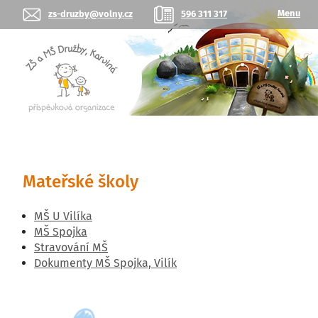
Menu
zs-druzby@volny.cz
596 311 317
Mateřské školy
MŠ U Vilíka
MŠ Spojka
Stravování MŠ
Dokumenty MŠ Spojka, Vilík