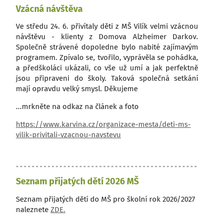
Vzácná návštěva
Ve středu 24. 6. přivítaly děti z
MŠ
Vilík velmi vzácnou
návštěvu - klienty z Domova Alzheimer Darkov.
Společně strávené dopoledne bylo nabité zajímavým
programem. Zpívalo se, tvořilo, vyprávěla se pohádka,
a předškoláci ukázali, co vše už umí a jak perfektně
jsou připraveni do školy. Taková společná setkání
mají opravdu velký smysl. Děkujeme
...mrkněte na odkaz na článek a foto
https://www.karvina.cz/organizace-mesta/deti-ms-
vilik-privitali-vzacnou-navstevu
Seznam přijatých dětí 2026 MŠ
Seznam přijatých dětí do MŠ pro školní rok 2026/2027
naleznete
ZDE.