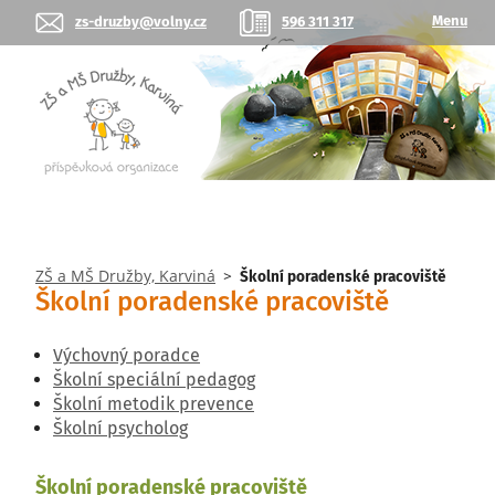
Menu
zs-druzby@volny.cz
596 311 317
ZŠ a MŠ Družby, Karviná
>
Školní poradenské pracoviště
Školní poradenské pracoviště
Výchovný poradce
Školní speciální pedagog
Školní metodik prevence
Školní psycholog
Školní poradenské pracoviště